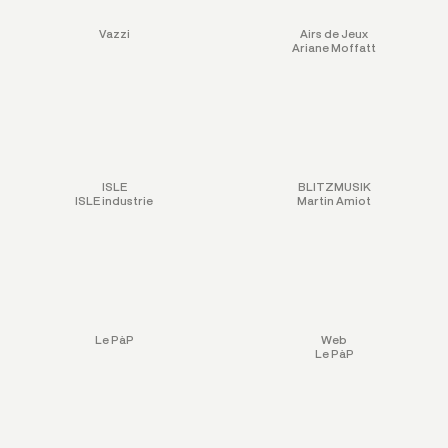
Vazzi
Airs de Jeux
Ariane Moffatt
ISLE
BLITZMUSIK
ISLE industrie
Martin Amiot
Le PàP
Web
Le PàP