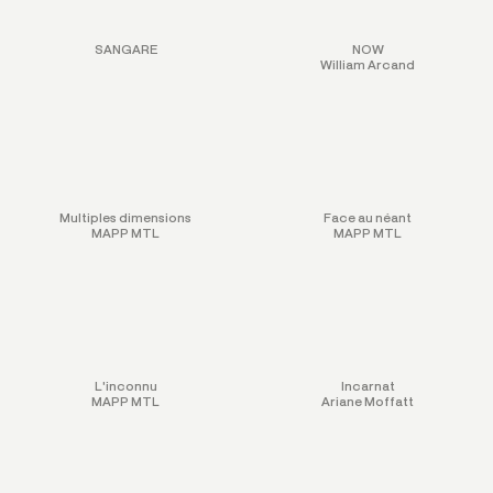
SANGARE
NOW
William Arcand
Multiples dimensions
Face au néant
MAPP MTL
MAPP MTL
L'inconnu
Incarnat
MAPP MTL
Ariane Moffatt