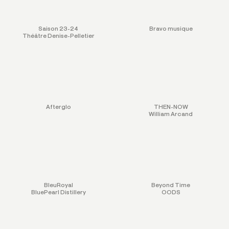
Saison 23-24
Bravo musique
Théâtre Denise-Pelletier
Afterglo
THEN-NOW
William Arcand
BleuRoyal
Beyond Time
BluePearl Distillery
OODS