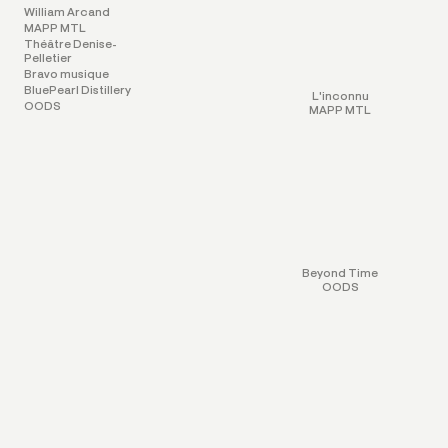
William Arcand
MAPP MTL
Théâtre Denise-
Pelletier
Bravo musique
BluePearl Distillery
L'inconnu
OODS
MAPP MTL
Beyond Time
OODS