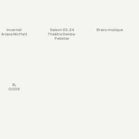
Incarnat
Saison 23-24
Bravo musique
Ariane Moffatt
Théâtre Denise-
Pelletier
XL
OODS