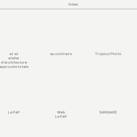
Index
at-at
au contraire
Tropico Photo
atelier
d'architecture
approche totale
Le PàP
Web
SANGARE
Le PàP