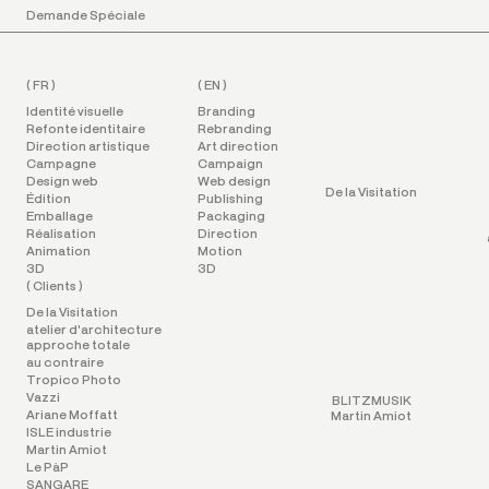
Demande Spéciale
Projects
( FR )
( EN )
Identité visuelle
Branding
Refonte identitaire
Rebranding
Direction artistique
Art direction
Campagne
Campaign
Design web
Web design
De la Visitation
Édition
Publishing
Emballage
Packaging
Réalisation
Direction
Animation
Motion
3D
3D
( Clients )
De la Visitation
atelier d'architecture
approche totale
au contraire
Tropico Photo
Vazzi
BLITZMUSIK
Ariane Moffatt
Martin Amiot
ISLE industrie
Martin Amiot
Le PàP
SANGARE