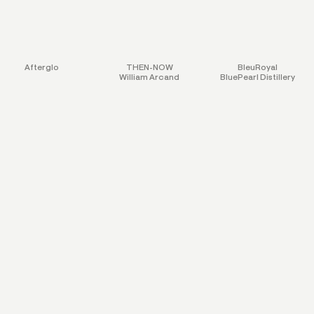
Afterglo
THEN-NOW
BleuRoyal
William Arcand
BluePearl Distillery