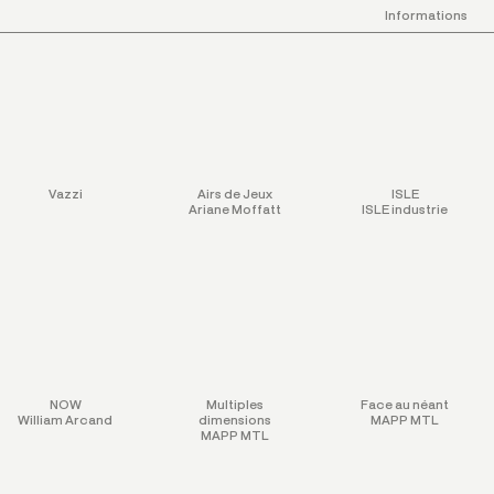
Informations
Vazzi
Airs de Jeux
ISLE
Ariane Moffatt
ISLE industrie
NOW
Multiples
Face au néant
William Arcand
dimensions
MAPP MTL
MAPP MTL