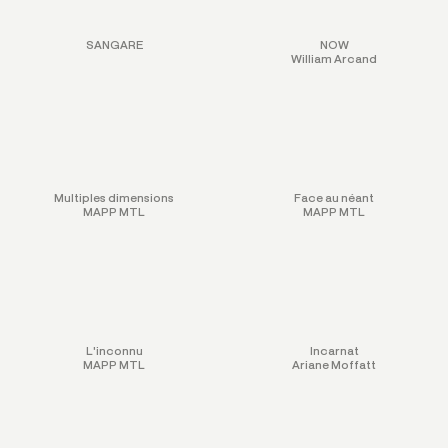
SANGARE
NOW
William Arcand
Multiples dimensions
Face au néant
MAPP MTL
MAPP MTL
L'inconnu
Incarnat
MAPP MTL
Ariane Moffatt