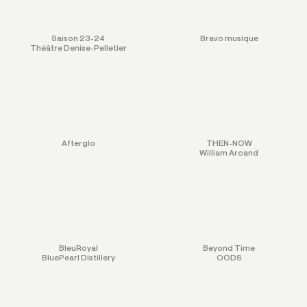
Saison 23-24
Bravo musique
Théâtre Denise-Pelletier
Afterglo
THEN-NOW
William Arcand
BleuRoyal
Beyond Time
BluePearl Distillery
OODS