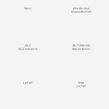
Vazzi
Airs de Jeux
Ariane Moffatt
ISLE
BLITZMUSIK
ISLE industrie
Martin Amiot
Le PàP
Web
Le PàP