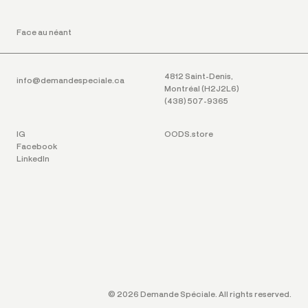
Face au néant
4812 Saint-Denis,
info@demandespeciale.ca
Montréal (H2J2L6)
(438) 507-9365
IG
OODS.store
Facebook
LinkedIn
© 2026 Demande Spéciale. All rights reserved.