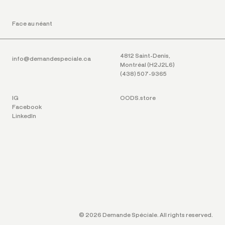
Face au néant
4812 Saint-Denis,
info@demandespeciale.ca
Montréal (H2J2L6)
(438) 507-9365
IG
OODS.store
Facebook
LinkedIn
© 2026 Demande Spéciale. All rights reserved.